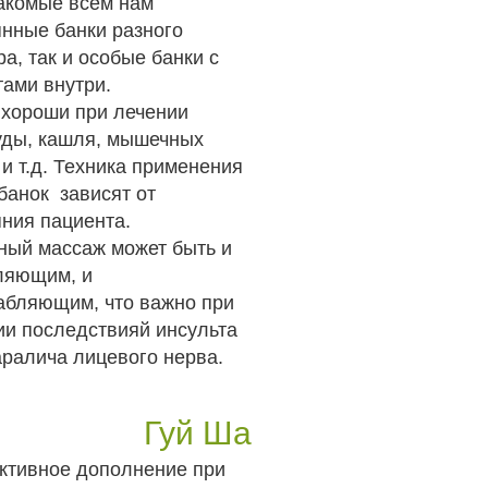
накомые всем нам
янные банки разного
а, так и особые банки с
тами внутри.
 хороши при лечении
уды, кашля, мышечных
и т.д. Техника применения
банок зависят от
яния пациента.
ный массаж может быть и
ляющим, и
абляющим, что важно при
ии последствияй инсульта
аралича лицевого нерва.
Гуй Ша
тивное дополнение при