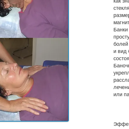
как з
стекл
размер
магни
Банки
прост
болей 
и вид 
состо
Баноч
укреп
рассл
лечен
или п
Эффек