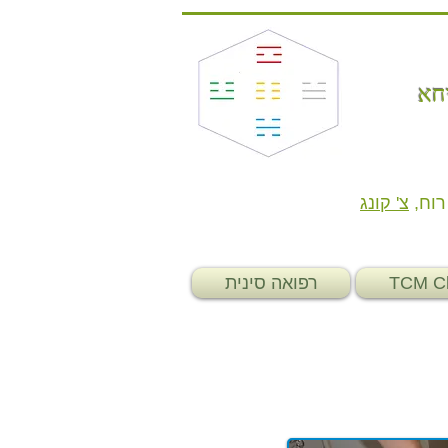
חא
רוח ,
צ' קונג
TCM Cl
רפואה סינית