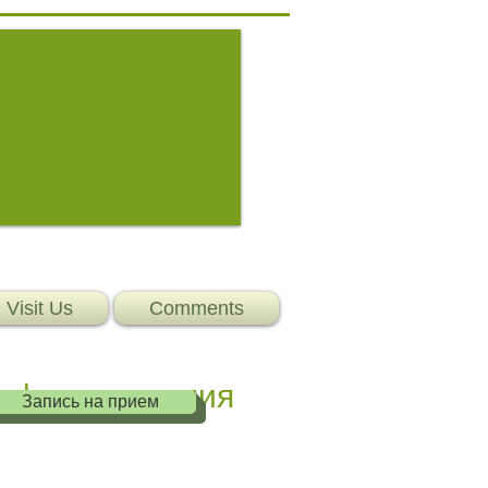
Visit Us
Comments
я физиотерапия
Запись на прием