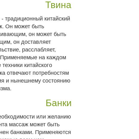
Твина
 - традиционный китайский
ж. Он может быть
аивающим, он может быть
щим, он доставляет
ьствие, расслабляет,
. Применяемые на каждом
 техники китайского
жа отвечают потребностям
ия и нынешнему состоянию
изма.
Банки
еобходимости или желанию
нта массаж может быть
нен банками. Применяются