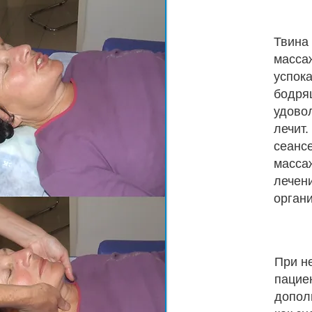
Твина
масса
успок
бодря
удовол
лечит
сеансе
масса
лечен
орган
При н
пацие
допол