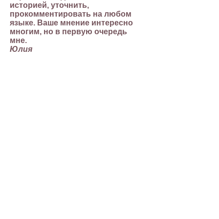
историей, уточнить,
прокомментировать на любом
языке. Ваше мнение интересно
многим, но в первую очередь
мне.
Юлия